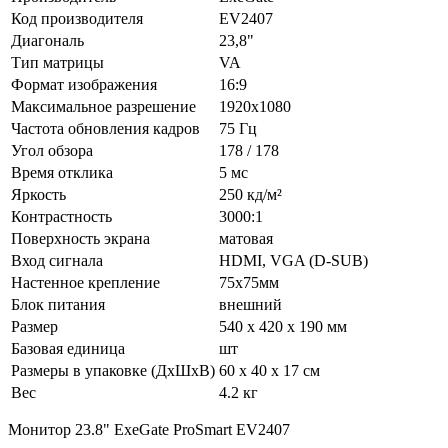
Код производителя
EV2407
Диагональ
23,8"
Тип матрицы
VA
Формат изображения
16:9
Максимальное разрешение
1920x1080
Частота обновления кадров
75 Гц
Угол обзора
178 / 178
Время отклика
5 мс
Яркость
250 кд/м²
Контрастность
3000:1
Поверхность экрана
матовая
Вход сигнала
HDMI, VGA (D-SUB)
Настенное крепление
75x75мм
Блок питания
внешний
Размер
540 x 420 x 190 мм
Базовая единица
шт
Размеры в упаковке (ДхШхВ)
60 x 40 x 17 см
Вес
4.2 кг
Монитор 23.8" ExeGate ProSmart EV2407