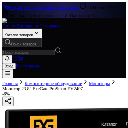
+7 (499) 322-33-86
|
Перезвоните мне
с 10:00 до 19:00
Москва, Пятницкое шоссе, 18, Павильон 73
Оплата
Доставка и Самовывоз
Каталог товаров
Поиск товаров...
Регистрация
Вход
Главная
Компьютерное оборудование
Мониторы
Монитор 23.8" ExeGate ProSmart EV2407
-
6
%