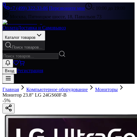
+7 (499) 322-33-86
|
Перезвоните мне
с 10:00 до 19:00
Москва, Пятницкое шоссе, 18, Павильон 73
Оплата
Доставка и Самовывоз
Каталог товаров
Поиск товаров...
Регистрация
Вход
Главная
Компьютерное оборудование
Мониторы
Монитор 23.8" LG 24GS60F-B
-
5
%