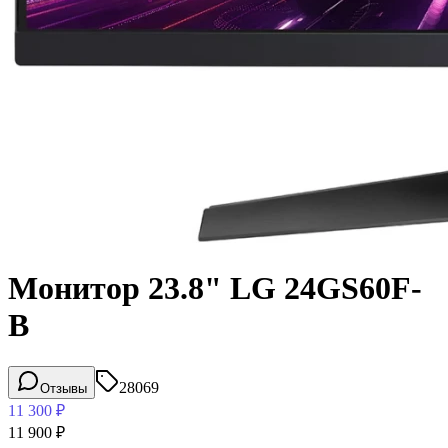
Монитор 23.8" LG 24GS60F-
B
28069
Отзывы
11 300
₽
11 900
₽