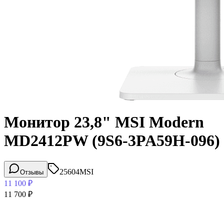
Монитор 23,8" MSI Modern
MD2412PW (9S6-3PA59H-096)
25604
MSI
Отзывы
11 100
₽
11 700
₽