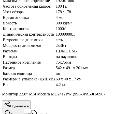
Максимальное разрешение
1920x1080
Частота обновления кадров
100 Гц
Угол обзора
178 / 178
Время отклика
4 мс
Яркость
300 кд/м²
Контрастность
1000:1
Динамическая контрастность
10000000:1
Встроенные динамики
есть
Мощность динамиков
2x3Вт
Разъёмы
HDMI, USB
Выходы
на наушники
Настенное крепление
75x75мм
Размер
542 x 491 x 201 мм
Базовая единица
шт
Размеры в упаковке (ДхШхВ)
60 x 40 x 17 см
Вес
4.2 кг
Монитор 23,8" MSI Modern MD2412PW (9S6-3PA59H-096)
Поделиться