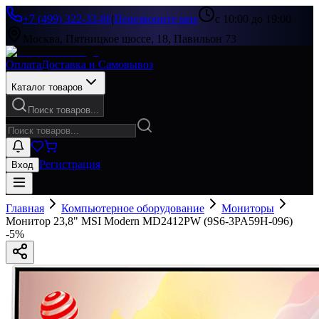
+7 (499) 322-33-86
|
Перезвоните мне
с 10:00 до 19:00
Москва, Пятницкое шоссе, 18, Павильон 73
Оплата
Доставка и Самовывоз
Каталог товаров
Поиск товаров...
Регистрация
Вход
Главная
Компьютерное оборудование
Мониторы
Монитор 23,8" MSI Modern MD2412PW (9S6-3PA59H-096)
-
5
%