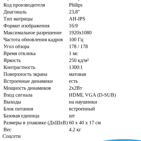
Код производителя
Philips
Диагональ
23,8"
Тип матрицы
AH-IPS
Формат изображения
16:9
Максимальное разрешение
1920x1080
Частота обновления кадров
100 Гц
Угол обзора
178 / 178
Время отклика
1 мс
Яркость
250 кд/м²
Контрастность
1300:1
Поверхность экрана
матовая
Встроенные динамики
есть
Мощность динамиков
2x2Вт
Вход сигнала
HDMI, VGA (D-SUB)
Выходы
на наушники
Блок питания
встроенный
Базовая единица
шт
Размеры в упаковке (ДхШхВ)
60 x 40 x 17 см
Вес
4.2 кг
Соцсети