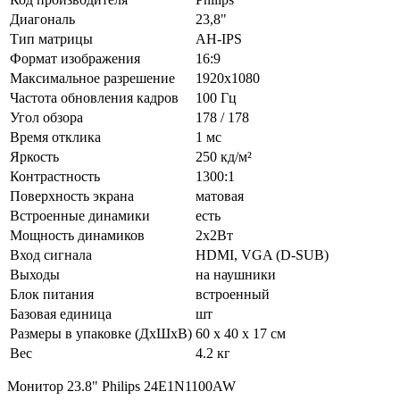
Диагональ
23,8"
Тип матрицы
AH-IPS
Формат изображения
16:9
Максимальное разрешение
1920x1080
Частота обновления кадров
100 Гц
Угол обзора
178 / 178
Время отклика
1 мс
Яркость
250 кд/м²
Контрастность
1300:1
Поверхность экрана
матовая
Встроенные динамики
есть
Мощность динамиков
2x2Вт
Вход сигнала
HDMI, VGA (D-SUB)
Выходы
на наушники
Блок питания
встроенный
Базовая единица
шт
Размеры в упаковке (ДхШхВ)
60 x 40 x 17 см
Вес
4.2 кг
Монитор 23.8" Philips 24E1N1100AW