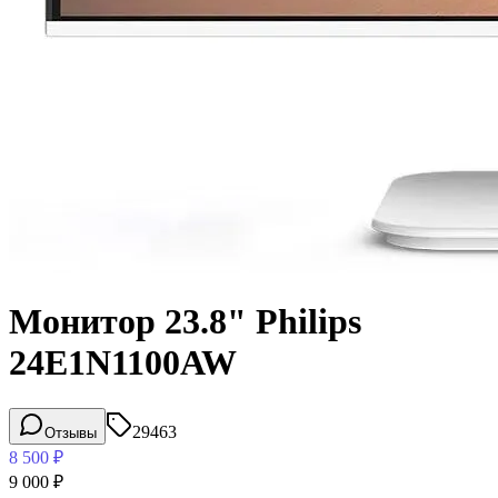
Монитор 23.8" Philips
24E1N1100AW
29463
Отзывы
8 500
₽
9 000
₽