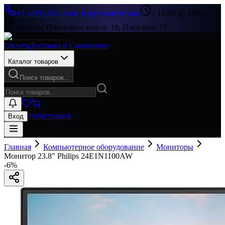
+7 (499) 322-33-86
|
Перезвоните мне
с 10:00 до 19:00
Москва, Пятницкое шоссе, 18, Павильон 73
Оплата
Доставка и Самовывоз
Каталог товаров
Поиск товаров...
Регистрация
Вход
Главная
Компьютерное оборудование
Мониторы
Монитор 23.8" Philips 24E1N1100AW
-
6
%