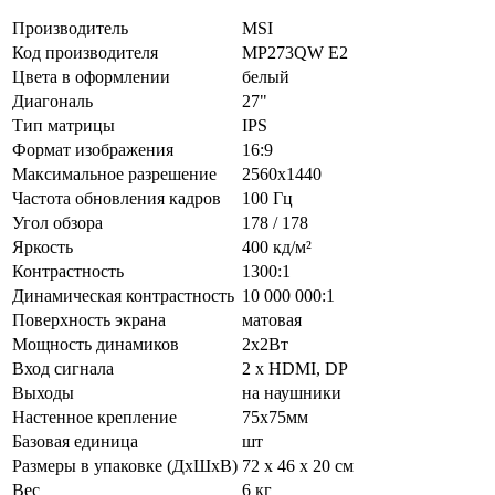
Производитель
MSI
Код производителя
MP273QW E2
Цвета в оформлении
белый
Диагональ
27"
Тип матрицы
IPS
Формат изображения
16:9
Максимальное разрешение
2560x1440
Частота обновления кадров
100 Гц
Угол обзора
178 / 178
Яркость
400 кд/м²
Контрастность
1300:1
Динамическая контрастность
10 000 000:1
Поверхность экрана
матовая
Мощность динамиков
2x2Вт
Вход сигнала
2 х HDMI, DP
Выходы
на наушники
Настенное крепление
75x75мм
Базовая единица
шт
Размеры в упаковке (ДхШхВ)
72 x 46 x 20 см
Вес
6 кг