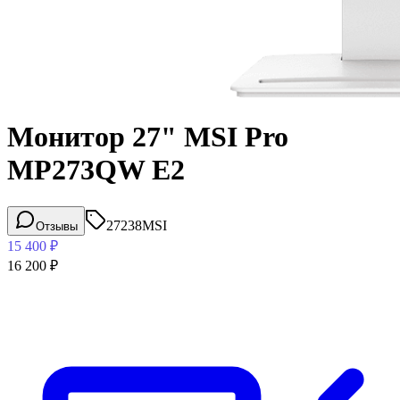
Монитор 27" MSI Pro
MP273QW E2
27238
MSI
Отзывы
15 400
₽
16 200
₽