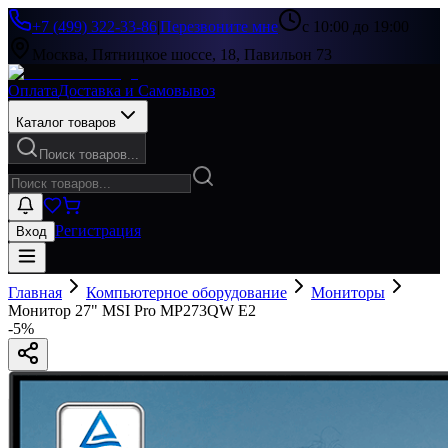
+7 (499) 322-33-86
|
Перезвоните мне
с 10:00 до 19:00
Москва, Пятницкое шоссе, 18, Павильон 73
Оплата
Доставка и Самовывоз
Каталог товаров
Поиск товаров...
Регистрация
Вход
Главная
Компьютерное оборудование
Мониторы
Монитор 27" MSI Pro MP273QW E2
-
5
%