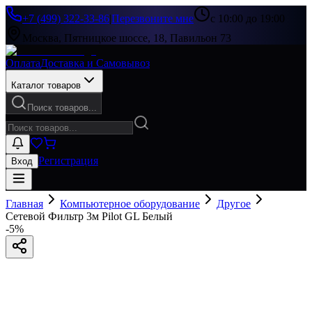
+7 (499) 322-33-86
|
Перезвоните мне
с 10:00 до 19:00
Москва, Пятницкое шоссе, 18, Павильон 73
Оплата
Доставка и Самовывоз
Каталог товаров
Поиск товаров...
Регистрация
Вход
Главная
Компьютерное оборудование
Другое
Сетевой Фильтр 3м Pilot GL Белый
-
5
%