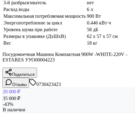
3-й разбрызгиватель
нет
Расход воды
6 л
Максимальная потребляемая мощность
900 Вт
Энергопотребление за цикл
0.446 кВт·ч
Уровень шума при работе
58 дБ
Размеры в упаковке (ДхШхВ)
62 x 57 x 57 см
Вес
18 кг
Посудомоечная Машина Компактная 900W -WHITE-220V -
ESTARES УУО00004223
Поделиться
0730423423
Отзывы
20 000
₽
35 000
₽
-
43
%
В наличии