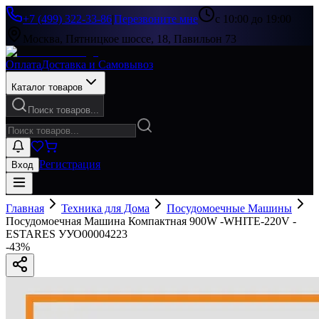
+7 (499) 322-33-86
|
Перезвоните мне
с 10:00 до 19:00
Москва, Пятницкое шоссе, 18, Павильон 73
Оплата
Доставка и Самовывоз
Каталог товаров
Поиск товаров...
Регистрация
Вход
Главная
Техника для Дома
Посудомоечные Машины
Посудомоечная Машина Компактная 900W -WHITE-220V -
ESTARES УУО00004223
-
43
%