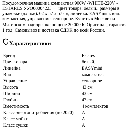
Посудомоечная машина компактная 900W -WHITE-220V -
ESTARES УУО00004223 — цвет товара: белый,, размеры в
упаковке (дхшхв): 62 x 57 x 57 см, линейка: EASYmini, вид:
компактная, управление: сенсорное. Купить в Москве на
Митинском радиорынке по цене 20 000 ₽. Оригинал, гарантия
1 год. Самовывоз и доставка СДЭК по всей России.
Характеристики
Бренд
Estares
Цвет товара
белый,
Линейка
EASYmini
Вид
компактная
Управление
сенсорное
Высота
43 см
Ширина
43 см
Глубина
43 см
Вместимость
4 комплектов
Класс энергопотребления (по 2020)
A
Класс мойки
A
Класс сушки
A