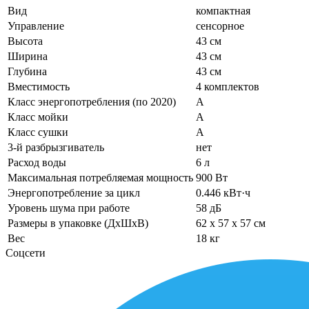
Вид
компактная
Управление
сенсорное
Высота
43 см
Ширина
43 см
Глубина
43 см
Вместимость
4 комплектов
Класс энергопотребления (по 2020)
A
Класс мойки
A
Класс сушки
A
3-й разбрызгиватель
нет
Расход воды
6 л
Максимальная потребляемая мощность
900 Вт
Энергопотребление за цикл
0.446 кВт·ч
Уровень шума при работе
58 дБ
Размеры в упаковке (ДхШхВ)
62 x 57 x 57 см
Вес
18 кг
Соцсети