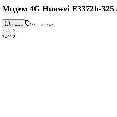
Модем 4G Huawei E3372h-325
22355
Huawei
Отзывы
3 200
₽
3 400
₽