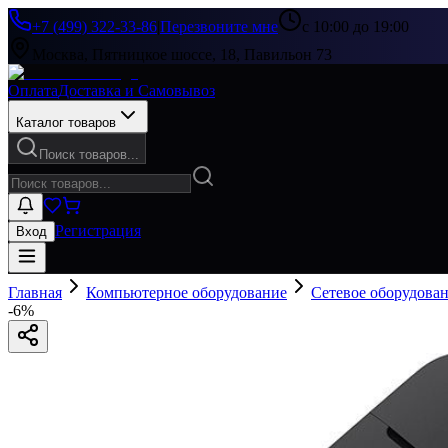
+7 (499) 322-33-86
|
Перезвоните мне
с 10:00 до 19:00
Москва, Пятницкое шоссе, 18, Павильон 73
Оплата
Доставка и Самовывоз
Каталог товаров
Поиск товаров...
Регистрация
Вход
Главная
Компьютерное оборудование
Сетевое оборудова
-
6
%