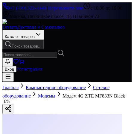
+7 (499) 322-33-86
|
Перезвоните мне
с 10:00 до 19:00
Москва, Пятницкое шоссе, 18, Павильон 73
Оплата
Доставка и Самовывоз
Каталог товаров
Поиск товаров...
Регистрация
Вход
Главная
Компьютерное оборудование
Сетевое
оборудование
Модемы
Модем 4G ZTE MF833N Black
-
6
%