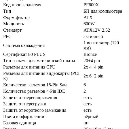
Код производителя
PF600X
Тип
БП для компьютера
Форм-фактор
ATX
Мощность
600W
Стандарт
ATX12V 2.52
PFC
активный
1 вентилятор (120
Система охлаждения
мм)
Сертификат 80 PLUS
Bronze
Тип разъема для материнской платы
20+4 pin
Разъемы для питания CPU
2x 4+4 pin
Разъемы для питания видеокарты (PCI-
2x 6+2 pin
E)
Количество разъемов 15-Pin Sata
6
Количество разъемов 4-Pin IDE
2
Защита от перенапряжения
есть
Защита от перегрузки
есть
Защита от короткого замыкания
есть
Цвета в оформлении
чёрный
Базовая единица
шт