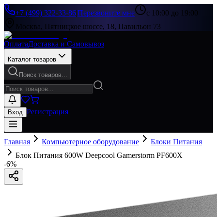
+7 (499) 322-33-86
|
Перезвоните мне
с 10:00 до 19:00
Москва, Пятницкое шоссе, 18, Павильон 73
Оплата
Доставка и Самовывоз
Каталог товаров
Поиск товаров...
Регистрация
Вход
Главная
Компьютерное оборудование
Блоки Питания
Блок Питания 600W Deepcool Gamerstorm PF600X
-
6
%