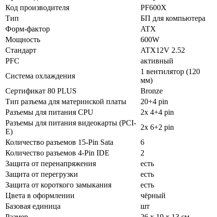
Код производителя
PF600X
Тип
БП для компьютера
Форм-фактор
ATX
Мощность
600W
Стандарт
ATX12V 2.52
PFC
активный
1 вентилятор (120
Система охлаждения
мм)
Сертификат 80 PLUS
Bronze
Тип разъема для материнской платы
20+4 pin
Разъемы для питания CPU
2x 4+4 pin
Разъемы для питания видеокарты (PCI-
2x 6+2 pin
E)
Количество разъемов 15-Pin Sata
6
Количество разъемов 4-Pin IDE
2
Защита от перенапряжения
есть
Защита от перегрузки
есть
Защита от короткого замыкания
есть
Цвета в оформлении
чёрный
Базовая единица
шт
Размер
26 x 19 x 13 см