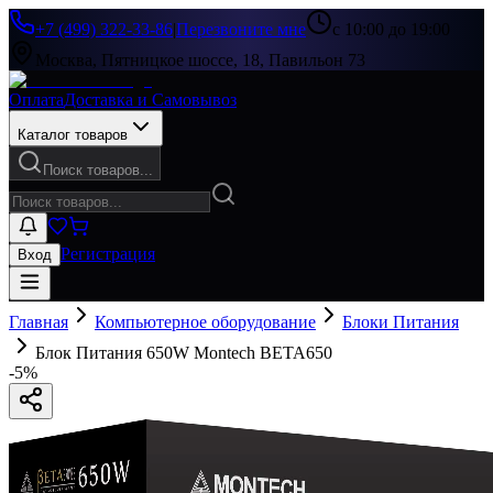
+7 (499) 322-33-86
|
Перезвоните мне
с 10:00 до 19:00
Москва, Пятницкое шоссе, 18, Павильон 73
Оплата
Доставка и Самовывоз
Каталог товаров
Поиск товаров...
Регистрация
Вход
Главная
Компьютерное оборудование
Блоки Питания
Блок Питания 650W Montech BETA650
-
5
%