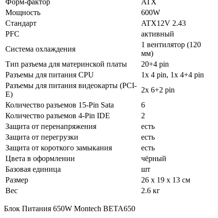
Форм-фактор
ATX
Мощность
600W
Стандарт
ATX12V 2.43
PFC
активный
1 вентилятор (120
Система охлаждения
мм)
Тип разъема для материнской платы
20+4 pin
Разъемы для питания CPU
1x 4 pin, 1x 4+4 pin
Разъемы для питания видеокарты (PCI-
2x 6+2 pin
E)
Количество разъемов 15-Pin Sata
6
Количество разъемов 4-Pin IDE
2
Защита от перенапряжения
есть
Защита от перегрузки
есть
Защита от короткого замыкания
есть
Цвета в оформлении
чёрный
Базовая единица
шт
Размер
26 x 19 x 13 см
Вес
2.6 кг
Блок Питания 650W Montech BETA650