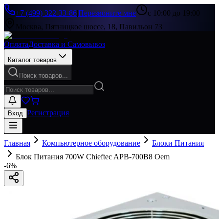
+7 (499) 322-33-86
|
Перезвоните мне
с 10:00 до 19:00
Москва, Пятницкое шоссе, 18, Павильон 73
Оплата
Доставка и Самовывоз
Каталог товаров
Поиск товаров...
Регистрация
Вход
Главная
Компьютерное оборудование
Блоки Питания
Блок Питания 700W Chieftec APB-700B8 Oem
-
6
%