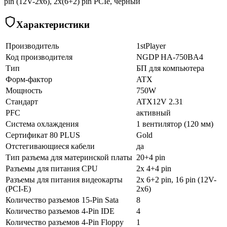
pin (12V-2х6), 2х(6+2) pin PCIe, черный
Характеристики
Производитель
1stPlayer
Код производителя
NGDP HA-750BA4
Тип
БП для компьютера
Форм-фактор
ATX
Мощность
750W
Стандарт
ATX12V 2.31
PFC
активный
Система охлаждения
1 вентилятор (120 мм)
Сертификат 80 PLUS
Gold
Отстегивающиеся кабели
да
Тип разъема для материнской платы
20+4 pin
Разъемы для питания CPU
2x 4+4 pin
Разъемы для питания видеокарты
2x 6+2 pin, 16 pin (12V-
(PCI-E)
2x6)
Количество разъемов 15-Pin Sata
8
Количество разъемов 4-Pin IDE
4
Количество разъемов 4-Pin Floppy
1