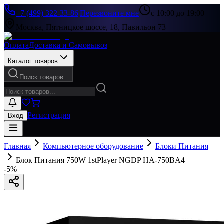
+7 (499) 322-33-86
|
Перезвоните мне
с 10:00 до 19:00
Москва, Пятницкое шоссе, 18, Павильон 73
Оплата
Доставка и Самовывоз
Каталог товаров
Поиск товаров...
Регистрация
Вход
Главная
Компьютерное оборудование
Блоки Питания
Блок Питания 750W 1stPlayer NGDP HA-750BA4
-
5
%