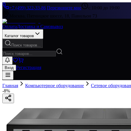
+7 (499) 322-33-86
|
Перезвоните мне
с 10:00 до 19:00
Москва, Пятницкое шоссе, 18, Павильон 73
Оплата
Доставка и Самовывоз
Каталог товаров
Поиск товаров...
Регистрация
Вход
Главная
Компьютерное оборудование
Сетевое оборудова
-
8
%