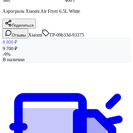
Вес
400 г
Аэрогриль Xiaomi Air Fryer 6.5L White
Поделиться
Xiaomi
TP-09b33d-93375
Отзывы
8 800
₽
9 700
₽
-
9
%
В наличии