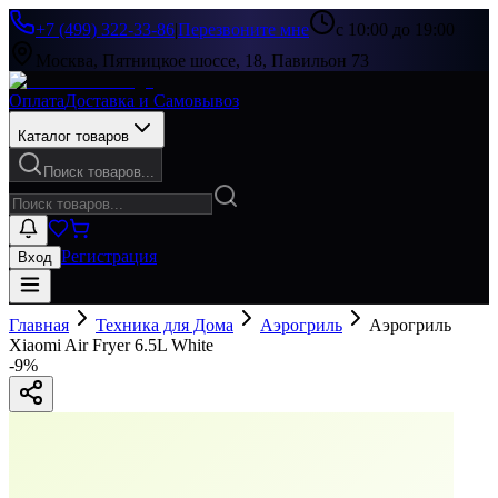
+7 (499) 322-33-86
|
Перезвоните мне
с 10:00 до 19:00
Москва, Пятницкое шоссе, 18, Павильон 73
Оплата
Доставка и Самовывоз
Каталог товаров
Поиск товаров...
Регистрация
Вход
Главная
Техника для Дома
Аэрогриль
Аэрогриль
Xiaomi Air Fryer 6.5L White
-
9
%