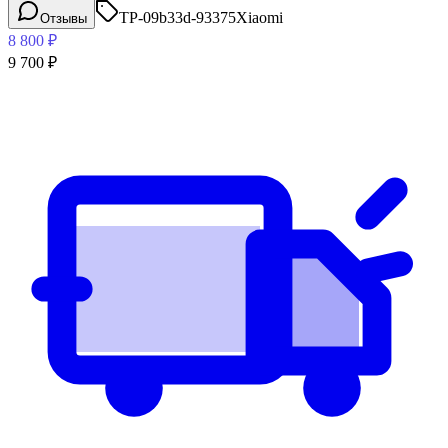
TP-09b33d-93375
Xiaomi
Отзывы
8 800
₽
9 700
₽