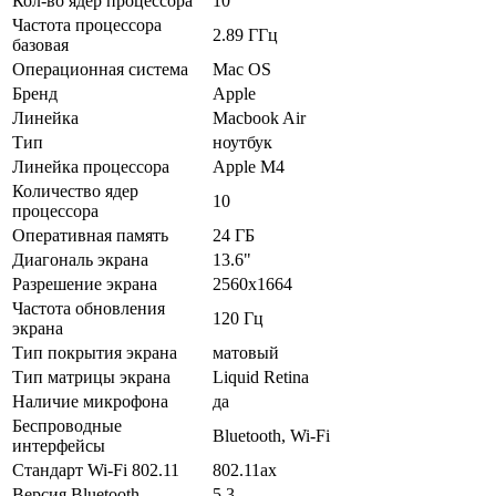
Кол-во ядер процессора
10
Частота процессора
2.89 ГГц
базовая
Операционная система
Mac OS
Бренд
Apple
Линейка
Macbook Air
Тип
ноутбук
Линейка процессора
Apple M4
Количество ядер
10
процессора
Оперативная память
24 ГБ
Диагональ экрана
13.6"
Разрешение экрана
2560x1664
Частота обновления
120 Гц
экрана
Тип покрытия экрана
матовый
Тип матрицы экрана
Liquid Retina
Наличие микрофона
да
Беспроводные
Bluetooth, Wi-Fi
интерфейсы
Стандарт Wi-Fi 802.11
802.11ax
Версия Bluetooth
5.3