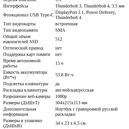
Интерфейсы
Thunderbolt 3, Thunderbolt 4, 3.5 мм
DisplayPort 2.1, Power Delivery,
Функционал USB Type-C
Thunderbolt 4
Тип видеокарты
встроенная
Тип видеопамяти
SMA
Общий объем
512
накопителей SSD
Оптический привод
нет
Поддержка карт памяти
нет
Время автономной
15 ч
работы
Емкость аккумулятора
53.8 Вт·ч
(Вт*ч)
Подсветка клавиатуры
да
Раскладка клавиатуры
английская/русская
Разрешение веб-камеры
1080p
Размеры (ДхШхТ)
304x215x113 мм
Дополнительная
Ноутбук с гравировкой русской
информация
раскладки
Размеры в упаковке
34 x 23 x 6.5 см
(ДхШхВ)