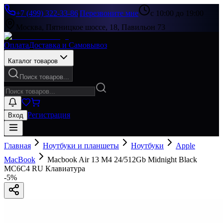
+7 (499) 322-33-86
|
Перезвоните мне
с 10:00 до 19:00
Москва, Пятницкое шоссе, 18, Павильон 73
Оплата
Доставка и Самовывоз
Каталог товаров
Поиск товаров...
Регистрация
Вход
Главная
Ноутбуки и планшеты
Ноутбуки
Apple
MacBook
Macbook Air 13 M4 24/512Gb Midnight Black
MC6C4 RU Клавиатура
-
5
%