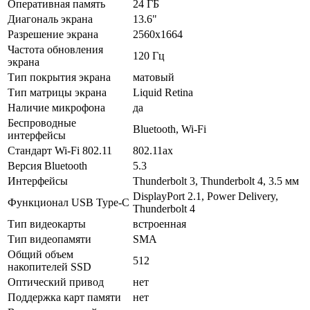
Оперативная память
24 ГБ
Диагональ экрана
13.6"
Разрешение экрана
2560x1664
Частота обновления
120 Гц
экрана
Тип покрытия экрана
матовый
Тип матрицы экрана
Liquid Retina
Наличие микрофона
да
Беспроводные
Bluetooth, Wi-Fi
интерфейсы
Стандарт Wi-Fi 802.11
802.11ax
Версия Bluetooth
5.3
Интерфейсы
Thunderbolt 3, Thunderbolt 4, 3.5 мм
DisplayPort 2.1, Power Delivery,
Функционал USB Type-C
Thunderbolt 4
Тип видеокарты
встроенная
Тип видеопамяти
SMA
Общий объем
512
накопителей SSD
Оптический привод
нет
Поддержка карт памяти
нет