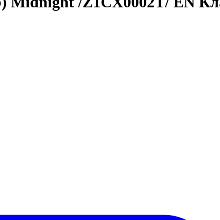
b) Midnight /Z1CX0002T/ EN К