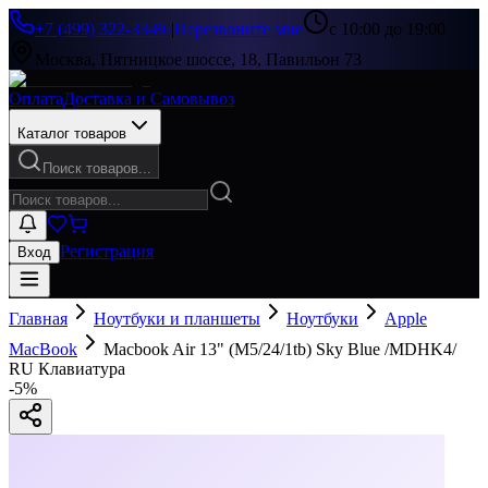
+7 (499) 322-33-86
|
Перезвоните мне
с 10:00 до 19:00
Москва, Пятницкое шоссе, 18, Павильон 73
Оплата
Доставка и Самовывоз
Каталог товаров
Поиск товаров...
Регистрация
Вход
Главная
Ноутбуки и планшеты
Ноутбуки
Apple
MacBook
Macbook Air 13" (M5/24/1tb) Sky Blue /MDHK4/
RU Клавиатура
-
5
%