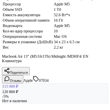
Процессор
Apple M5
Объем SSD
1 Тб
Емкость аккумулятора
52.6 Вт*ч
Объем оперативной памяти
16 Гб
Видеокарта
Apple M5
Кол-во ядер процессора
10
Операционная система
Mac OS
Размеры в упаковке (ДхШхВ)
34 x 23 x 6.5 см
Вес
2.2 кг
Macbook Air 13" (M5/16/1Tb) Midnight /MDHF4/ EN
Клавиатура
Поделиться
Apple
07034
Отзывы
115 000
₽
120 800
₽
-
5
%
Нет в наличии