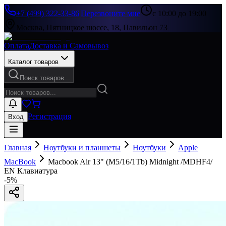
+7 (499) 322-33-86
|
Перезвоните мне
с 10:00 до 19:00
Москва, Пятницкое шоссе, 18, Павильон 73
Оплата
Доставка и Самовывоз
Каталог товаров
Поиск товаров...
Регистрация
Вход
Главная
Ноутбуки и планшеты
Ноутбуки
Apple
MacBook
Macbook Air 13" (M5/16/1Tb) Midnight /MDHF4/
EN Клавиатура
-
5
%