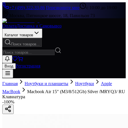
+7 (499) 322-33-86
|
Перезвоните мне
с 10:00 до 19:00
Москва, Пятницкое шоссе, 18, Павильон 73
Оплата
Доставка и Самовывоз
Каталог товаров
Поиск товаров...
Регистрация
Вход
Главная
Ноутбуки и планшеты
Ноутбуки
Apple
MacBook
Macbook Air 15" (M3/8/512Gb) Silver /MRYQ3/ RU
Клавиатура
-
100
%