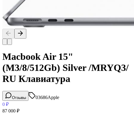
Macbook Air 15"
(M3/8/512Gb) Silver /MRYQ3/
RU Клавиатура
03686
Apple
Отзывы
0
₽
87 000
₽