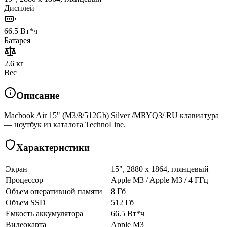
Дисплей
66.5 Вт*ч
Батарея
2.6 кг
Вес
Описание
Macbook Air 15" (M3/8/512Gb) Silver /MRYQ3/ RU клавиатура
— ноутбук из каталога TechnoLine.
Характеристики
Экран
15", 2880 x 1864, глянцевый
Процессор
Apple M3 / Apple M3 / 4 ГГц
Объем оперативной памяти
8 Гб
Объем SSD
512 Гб
Емкость аккумулятора
66.5 Вт*ч
Видеокарта
Apple M3