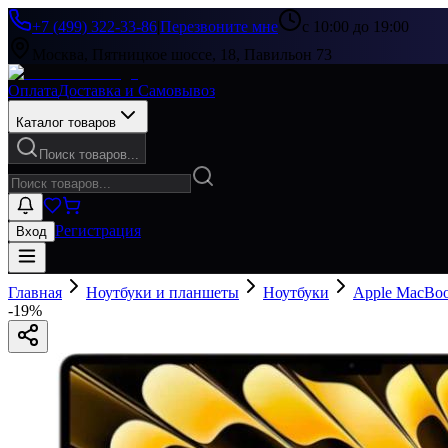
+7 (499) 322-33-86
|
Перезвоните мне
с 10:00 до 19:00
Москва, Пятницкое шоссе, 18, Павильон 73
Оплата
Доставка и Самовывоз
Каталог товаров
Поиск товаров...
Регистрация
Вход
Главная
Ноутбуки и планшеты
Ноутбуки
Apple MacBo
-
19
%