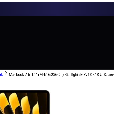
ok
Macbook Air 15" (M4/16/256Gb) Starlight /MW1K3/ RU Клав