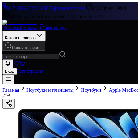
+7 (499) 322-33-86
|
Перезвоните мне
с 10:00 до 19:00
Москва, Пятницкое шоссе, 18, Павильон 73
Оплата
Доставка и Самовывоз
Каталог товаров
Поиск товаров...
Регистрация
Вход
Главная
Ноутбуки и планшеты
Ноутбуки
Apple MacBo
-
5
%