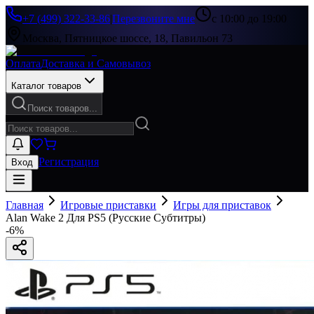
+7 (499) 322-33-86
|
Перезвоните мне
с 10:00 до 19:00
Москва, Пятницкое шоссе, 18, Павильон 73
Оплата
Доставка и Самовывоз
Каталог товаров
Поиск товаров...
Регистрация
Вход
Главная
Игровые приставки
Игры для приставок
Alan Wake 2 Для PS5 (Русские Субтитры)
-
6
%