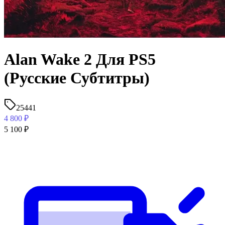
Alan Wake 2 Для PS5
(Русские Субтитры)
25441
4 800
₽
5 100
₽