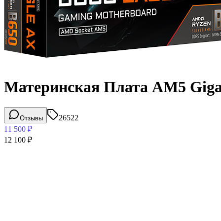
Материнская Плата AM5 Gigab
26522
Отзывы
11 500
₽
12 100
₽