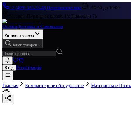
+7 (499) 322-33-86
|
Перезвоните мне
с 10:00 до 19:00
Москва, Пятницкое шоссе, 18, Павильон 73
Оплата
Доставка и Самовывоз
Каталог товаров
Поиск товаров...
Регистрация
Вход
Главная
Компьютерное оборудование
Материнские Плат
-
5
%