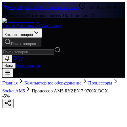
+7 (499) 322-33-86
|
Перезвоните мне
с 10:00 до 19:00
Москва, Пятницкое шоссе, 18, Павильон 73
Оплата
Доставка и Самовывоз
Каталог товаров
Поиск товаров...
Регистрация
Вход
Главная
Компьютерное оборудование
Процессоры
Socket AM5
Процессор AM5 RYZEN 7 9700X BOX
-
5
%