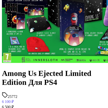
Among Us Ejected Limited
Edition Для PS4
25772
6 100
₽
6 500
₽