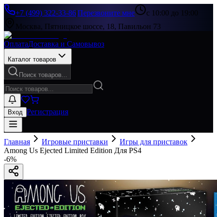
+7 (499) 322-33-86
|
Перезвоните мне
с 10:00 до 19:00
Москва, Пятницкое шоссе, 18, Павильон 73
Оплата
Доставка и Самовывоз
Каталог товаров
Поиск товаров...
Регистрация
Вход
Главная
Игровые приставки
Игры для приставок
Among Us Ejected Limited Edition Для PS4
-
6
%