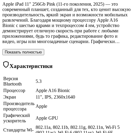
Apple iPad 11" 256Gb Pink (11-го поколения, 2025) — это
современный планшет, созданный для тех, кто ценит высокую
производительность, яркий экран и возможности мобильных
развлечений. Благодаря мощному процессору Apple A16
Bionic с шестью ядрами и техпроцессом 4 нм, устройство
демонстрирует отличную скорость при работе с любыми
приложениями, будь то графика, редактирование фото и
видео, игры или многозадачные сценарии. Графически…
Показать полностью
Характеристики
Версия
5.3
Bluetooth
Процессор
Apple A16 Bionic
Экран
11", IPS, 2360x1640
Производитель
Apple
процессора
Графический
Apple GPU
ускоритель
802.11a, 802.11b, 802.11g, 802.11n, Wi-Fi 5
Стандарты Wi-
(802.11ac), Wi-Fi 6 (802.11ax), Wi-Fi 6E