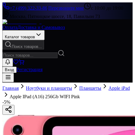
+7 (499) 322-33-86
|
Перезвоните мне
с 10:00 до 19:00
Москва, Пятницкое шоссе, 18, Павильон 73
Оплата
Доставка и Самовывоз
Каталог товаров
Поиск товаров...
Регистрация
Вход
Главная
Ноутбуки и планшеты
Планшеты
Apple iPad
Apple IPad (A16) 256Gb WIFI Pink
-
5
%