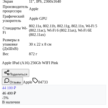
Экран
11", IPS, 2360x1640
Производитель
Apple
процессора
Графический
Apple GPU
ускоритель
802.11a, 802.11b, 802.11g, 802.11n, Wi-Fi 5
Стандарты Wi-
(802.11ac), Wi-Fi 6 (802.11ax), Wi-Fi 6E
Fi
(802.11ax)
Размеры в
упаковке
30 x 22 x 8 см
(ДхШхВ)
Вес
872 г
Apple IPad (A16) 256Gb WIFI Pink
Поделиться
Apple
04733
Отзывы
44 100
₽
46 400
₽
-
5
%
В наличии