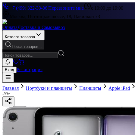
+7 (499) 322-33-86
|
Перезвоните мне
с 10:00 до 19:00
Москва, Пятницкое шоссе, 18, Павильон 73
Оплата
Доставка и Самовывоз
Каталог товаров
Поиск товаров...
Регистрация
Вход
Главная
Ноутбуки и планшеты
Планшеты
Apple iPad
-
5
%