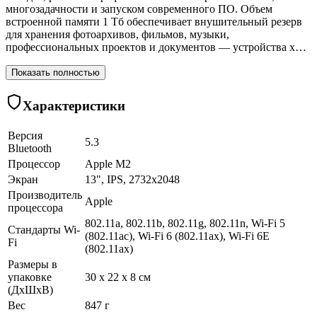
многозадачности и запуском современного ПО. Объем
встроенной памяти 1 Тб обеспечивает внушительный резерв
для хранения фотоархивов, фильмов, музыки,
профессиональных проектов и документов — устройства х…
Показать полностью
Характеристики
Версия
5.3
Bluetooth
Процессор
Apple M2
Экран
13", IPS, 2732x2048
Производитель
Apple
процессора
802.11a, 802.11b, 802.11g, 802.11n, Wi-Fi 5
Стандарты Wi-
(802.11ac), Wi-Fi 6 (802.11ax), Wi-Fi 6E
Fi
(802.11ax)
Размеры в
упаковке
30 x 22 x 8 см
(ДхШхВ)
Вес
847 г