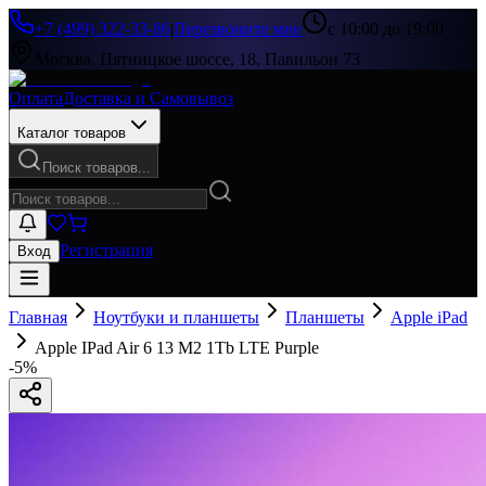
+7 (499) 322-33-86
|
Перезвоните мне
с 10:00 до 19:00
Москва, Пятницкое шоссе, 18, Павильон 73
Оплата
Доставка и Самовывоз
Каталог товаров
Поиск товаров...
Регистрация
Вход
Главная
Ноутбуки и планшеты
Планшеты
Apple iPad
Apple IPad Air 6 13 M2 1Tb LTE Purple
-
5
%