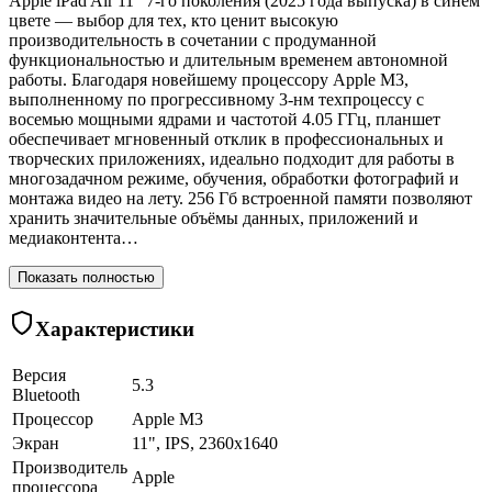
Apple iPad Air 11" 7-го поколения (2025 года выпуска) в синем
цвете — выбор для тех, кто ценит высокую
производительность в сочетании с продуманной
функциональностью и длительным временем автономной
работы. Благодаря новейшему процессору Apple M3,
выполненному по прогрессивному 3-нм техпроцессу с
восемью мощными ядрами и частотой 4.05 ГГц, планшет
обеспечивает мгновенный отклик в профессиональных и
творческих приложениях, идеально подходит для работы в
многозадачном режиме, обучения, обработки фотографий и
монтажа видео на лету. 256 Гб встроенной памяти позволяют
хранить значительные объёмы данных, приложений и
медиаконтента…
Показать полностью
Характеристики
Версия
5.3
Bluetooth
Процессор
Apple M3
Экран
11", IPS, 2360x1640
Производитель
Apple
процессора