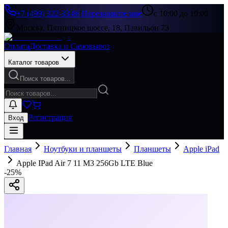
+7 (499) 322-33-86
|
Перезвоните мне
с 10:00 до 19:00
Москва, Пятницкое шоссе, 18, Павильон 73
Оплата
Доставка и Самовывоз
Каталог товаров
Поиск товаров...
Регистрация
Вход
Главная
Ноутбуки и планшеты
Планшеты
Apple iPad
Apple IPad Air 7 11 M3 256Gb LTE Blue
-
25
%