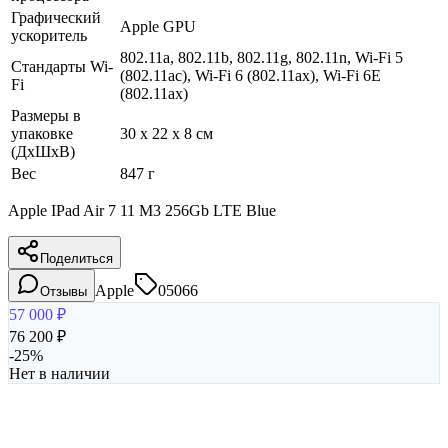
Графический
Apple GPU
ускоритель
802.11a, 802.11b, 802.11g, 802.11n, Wi-Fi 5
Стандарты Wi-
(802.11ac), Wi-Fi 6 (802.11ax), Wi-Fi 6E
Fi
(802.11ax)
Размеры в
упаковке
30 x 22 x 8 см
(ДхШхВ)
Вес
847 г
Apple IPad Air 7 11 M3 256Gb LTE Blue
Поделиться
Apple
05066
Отзывы
57 000
₽
76 200
₽
-
25
%
Нет в наличии