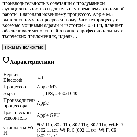
производительность в сочетании с продуманной
функциональностью и длительным временем автономной
работы. Благодаря новейшему процессору Apple M3,
выполненному по прогрессивному 3-нм техпроцессу с
восемью мощными ядрами и частотой 4.05 ГГц, планшет
обеспечивает мгновенный отклик в профессиональных и
творческих приложениях, идеаль…
Показать полностью
Характеристики
Версия
5.3
Bluetooth
Процессор
Apple M3
Экран
11", IPS, 2360x1640
Производитель
Apple
процессора
Графический
Apple GPU
ускоритель
802.11a, 802.11b, 802.11g, 802.11n, Wi-Fi 5
Стандарты Wi-
(802.11ac), Wi-Fi 6 (802.11ax), Wi-Fi 6E
Fi
(802.11ax)