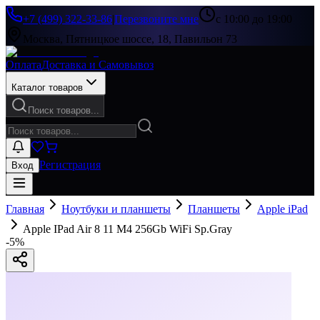
+7 (499) 322-33-86
|
Перезвоните мне
с 10:00 до 19:00
Москва, Пятницкое шоссе, 18, Павильон 73
Оплата
Доставка и Самовывоз
Каталог товаров
Поиск товаров...
Регистрация
Вход
Главная
Ноутбуки и планшеты
Планшеты
Apple iPad
Apple IPad Air 8 11 M4 256Gb WiFi Sp.Gray
-
5
%