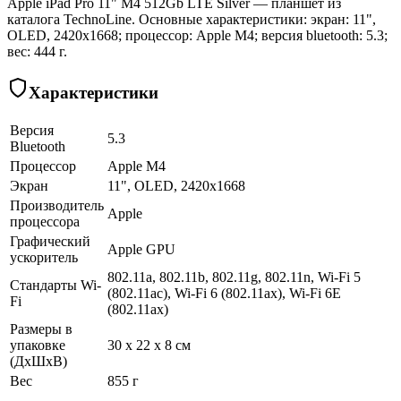
Apple iPad Pro 11" M4 512Gb LTE Silver — планшет из
каталога TechnoLine. Основные характеристики: экран: 11",
OLED, 2420x1668; процессор: Apple M4; версия bluetooth: 5.3;
вес: 444 г.
Характеристики
Версия
5.3
Bluetooth
Процессор
Apple M4
Экран
11", OLED, 2420x1668
Производитель
Apple
процессора
Графический
Apple GPU
ускоритель
802.11a, 802.11b, 802.11g, 802.11n, Wi-Fi 5
Стандарты Wi-
(802.11ac), Wi-Fi 6 (802.11ax), Wi-Fi 6E
Fi
(802.11ax)
Размеры в
упаковке
30 x 22 x 8 см
(ДхШхВ)
Вес
855 г