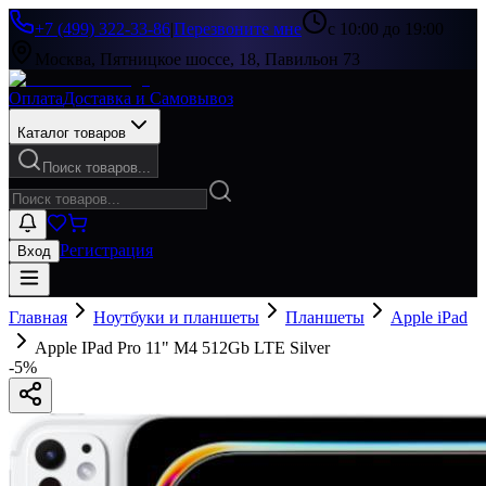
+7 (499) 322-33-86
|
Перезвоните мне
с 10:00 до 19:00
Москва, Пятницкое шоссе, 18, Павильон 73
Оплата
Доставка и Самовывоз
Каталог товаров
Поиск товаров...
Регистрация
Вход
Главная
Ноутбуки и планшеты
Планшеты
Apple iPad
Apple IPad Pro 11" M4 512Gb LTE Silver
-
5
%