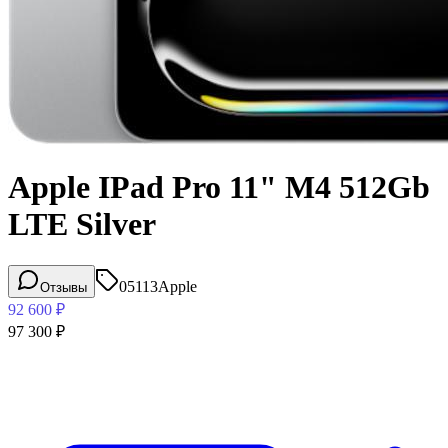
Apple IPad Pro 11" M4 512Gb
LTE Silver
05113
Apple
Отзывы
92 600
₽
97 300
₽