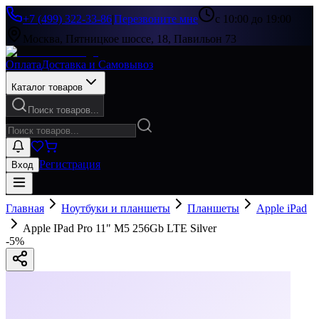
+7 (499) 322-33-86
|
Перезвоните мне
с 10:00 до 19:00
Москва, Пятницкое шоссе, 18, Павильон 73
Оплата
Доставка и Самовывоз
Каталог товаров
Поиск товаров...
Регистрация
Вход
Главная
Ноутбуки и планшеты
Планшеты
Apple iPad
Apple IPad Pro 11" M5 256Gb LTE Silver
-
5
%