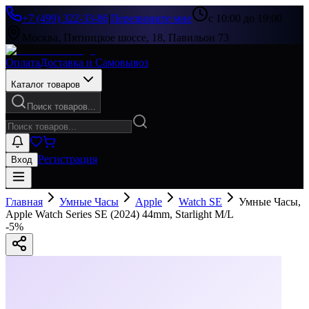
+7 (499) 322-33-86
|
Перезвоните мне
с 10:00 до 19:00
Москва, Пятницкое шоссе, 18, Павильон 73
Оплата
Доставка и Самовывоз
Каталог товаров
Поиск товаров...
Регистрация
Вход
Главная
Умные Часы
Apple
Watch SE
Умные Часы,
Apple Watch Series SE (2024) 44mm, Starlight M/L
-
5
%