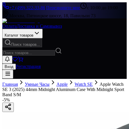
+7 (499) 322-33-86
|
Перезвоните мне
с 10:00 до 19:00
Москва, Пятницкое шоссе, 18, Павильон 73
Оплата
Доставка и Самовывоз
Каталог товаров
Поиск товаров...
Регистрация
Вход
Главная
Умные Часы
Apple
Watch SE
Apple Watch
SE 3 (2025) 44mm Midnight Aluminum Case With Midnight Sport
Band S/M
-
5
%