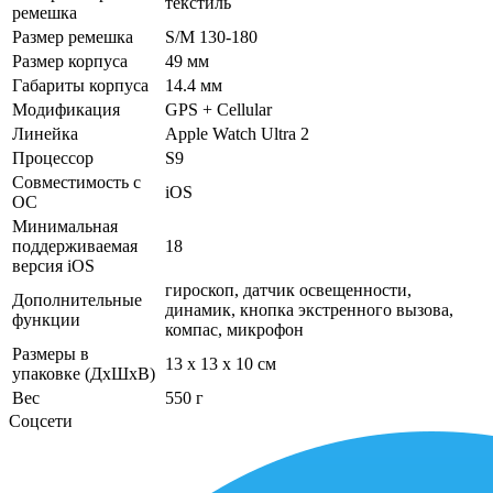
текстиль
ремешка
Размер ремешка
S/M 130-180
Размер корпуса
49 мм
Габариты корпуса
14.4 мм
Модификация
GPS + Cellular
Линейка
Apple Watch Ultra 2
Процессор
S9
Совместимость с
iOS
ОС
Минимальная
поддерживаемая
18
версия iOS
гироскоп, датчик освещенности,
Дополнительные
динамик, кнопка экстренного вызова,
функции
компас, микрофон
Размеры в
13 x 13 x 10 см
упаковке (ДхШхВ)
Вес
550 г
Соцсети