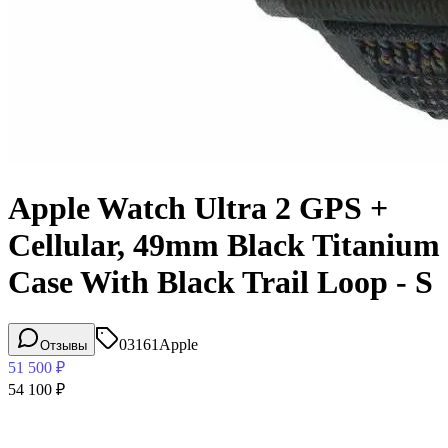
Apple Watch Ultra 2 GPS +
Cellular, 49mm Black Titanium
Case With Black Trail Loop - S
03161
Apple
Отзывы
51 500
₽
54 100
₽