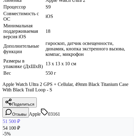
Линейка
Apple Watch Ultra 2
Процессор
S9
Совместимость с
iOS
ОС
Минимальная
поддерживаемая
18
версия iOS
гироскоп, датчик освещенности,
Дополнительные
динамик, кнопка экстренного вызова,
функции
компас, микрофон
Размеры в
13 x 13 x 10 см
упаковке (ДхШхВ)
Вес
550 г
Apple Watch Ultra 2 GPS + Cellular, 49mm Black Titanium Case
With Black Trail Loop - S
Поделиться
Apple
03161
Отзывы
51 500
₽
54 100
₽
-
5
%