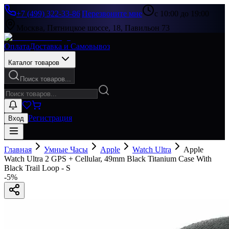
+7 (499) 322-33-86
|
Перезвоните мне
с 10:00 до 19:00
Москва, Пятницкое шоссе, 18, Павильон 73
Оплата
Доставка и Самовывоз
Каталог товаров
Поиск товаров...
Регистрация
Вход
Главная
Умные Часы
Apple
Watch Ultra
Apple
Watch Ultra 2 GPS + Cellular, 49mm Black Titanium Case With
Black Trail Loop - S
-
5
%