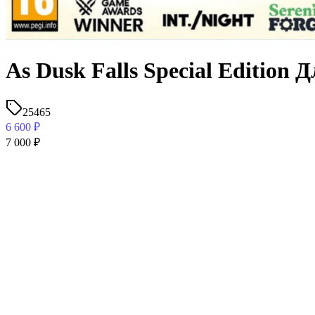
As Dusk Falls Special Edition 
25465
6 600
₽
7 000
₽