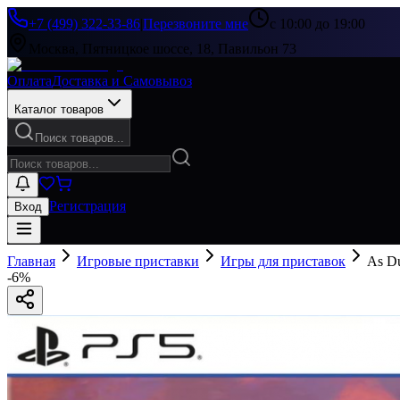
+7 (499) 322-33-86
|
Перезвоните мне
с 10:00 до 19:00
Москва, Пятницкое шоссе, 18, Павильон 73
Оплата
Доставка и Самовывоз
Каталог товаров
Поиск товаров...
Регистрация
Вход
Главная
Игровые приставки
Игры для приставок
As Du
-
6
%