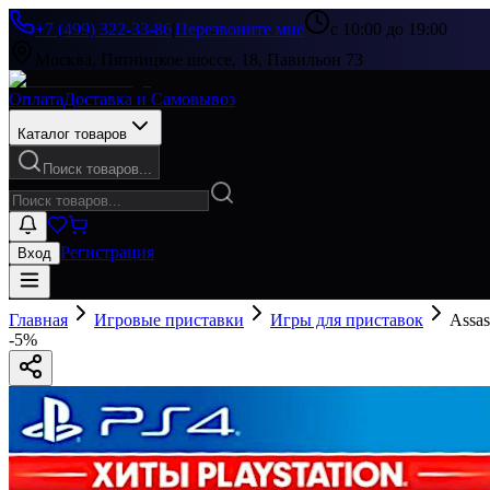
+7 (499) 322-33-86
|
Перезвоните мне
с 10:00 до 19:00
Москва, Пятницкое шоссе, 18, Павильон 73
Оплата
Доставка и Самовывоз
Каталог товаров
Поиск товаров...
Регистрация
Вход
Главная
Игровые приставки
Игры для приставок
Assas
-
5
%