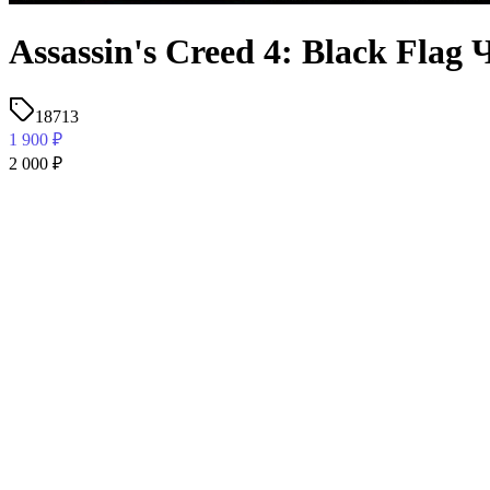
Assassin's Creed 4: Black Fla
18713
1 900
₽
2 000
₽