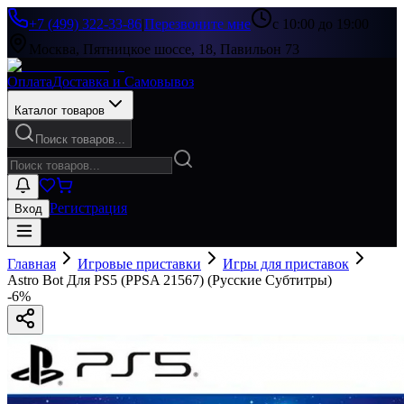
+7 (499) 322-33-86
|
Перезвоните мне
с 10:00 до 19:00
Москва, Пятницкое шоссе, 18, Павильон 73
Оплата
Доставка и Самовывоз
Каталог товаров
Поиск товаров...
Регистрация
Вход
Главная
Игровые приставки
Игры для приставок
Astro Bot Для PS5 (PPSA 21567) (Русские Субтитры)
-
6
%