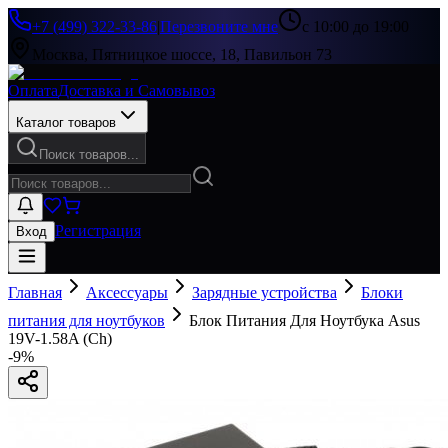
+7 (499) 322-33-86
|
Перезвоните мне
с 10:00 до 19:00
Москва, Пятницкое шоссе, 18, Павильон 73
Оплата
Доставка и Самовывоз
Каталог товаров
Поиск товаров...
Регистрация
Вход
Главная
Аксессуары
Зарядные устройства
Блоки
питания для ноутбуков
Блок Питания Для Ноутбука Asus
19V-1.58A (Ch)
-
9
%