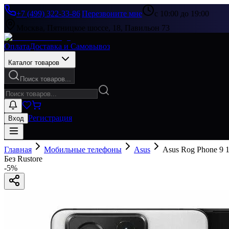
+7 (499) 322-33-86
|
Перезвоните мне
с 10:00 до 19:00
Москва, Пятницкое шоссе, 18, Павильон 73
Оплата
Доставка и Самовывоз
Каталог товаров
Поиск товаров...
Регистрация
Вход
Главная
Мобильные телефоны
Asus
Asus Rog Phone 9 
Без Rustore
-
5
%