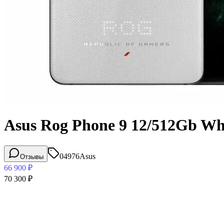
Asus Rog Phone 9 12/512Gb Wh
04976
Asus
Отзывы
66 900
₽
70 300
₽