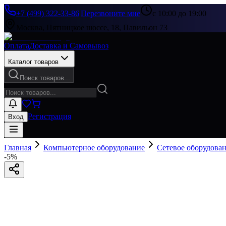
+7 (499) 322-33-86
|
Перезвоните мне
с 10:00 до 19:00
Москва, Пятницкое шоссе, 18, Павильон 73
Оплата
Доставка и Самовывоз
Каталог товаров
Поиск товаров...
Регистрация
Вход
Главная
Компьютерное оборудование
Сетевое оборудова
-
5
%