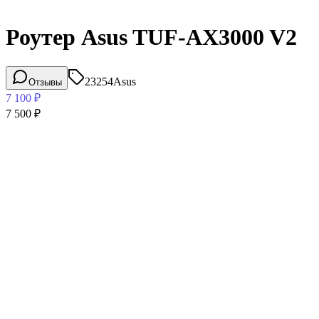
Роутер Asus TUF-AX3000 V2
23254
Asus
Отзывы
7 100
₽
7 500
₽