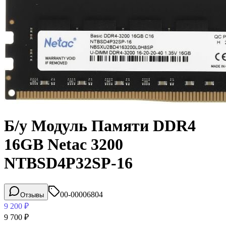
Б/у Модуль Памяти DDR4
16GB Netac 3200
NTBSD4P32SP-16
00-00006804
Отзывы
9 200
₽
9 700
₽