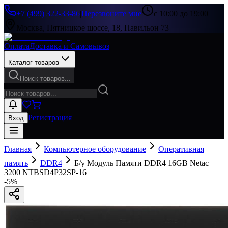
+7 (499) 322-33-86
|
Перезвоните мне
с 10:00 до 19:00
Москва, Пятницкое шоссе, 18, Павильон 73
Оплата
Доставка и Самовывоз
Каталог товаров
Поиск товаров...
Регистрация
Вход
Главная
Компьютерное оборудование
Оперативная
память
DDR4
Б/у Модуль Памяти DDR4 16GB Netac
3200 NTBSD4P32SP-16
-
5
%