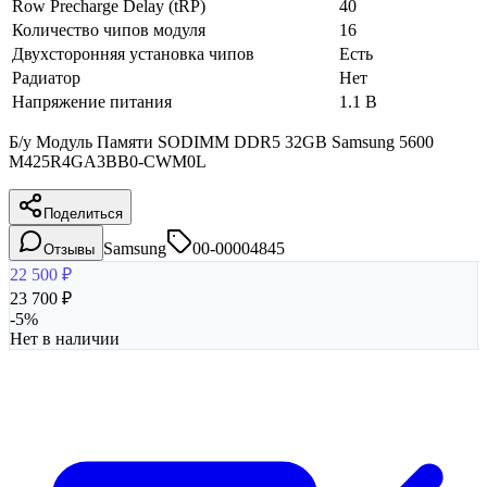
Row Precharge Delay (tRP)
40
Количество чипов модуля
16
Двухсторонняя установка чипов
Есть
Радиатор
Нет
Напряжение питания
1.1 В
Б/у Модуль Памяти SODIMM DDR5 32GB Samsung 5600
M425R4GA3BB0-CWM0L
Поделиться
Samsung
00-00004845
Отзывы
22 500
₽
23 700
₽
-
5
%
Нет в наличии