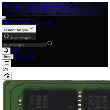
+7 (499) 322-33-86
|
Перезвоните мне
с 10:00 до 19:00
Москва, Пятницкое шоссе, 18, Павильон 73
Оплата
Доставка и Самовывоз
Каталог товаров
Поиск товаров...
Регистрация
Вход
-
5
%