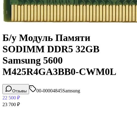
Б/у Модуль Памяти
SODIMM DDR5 32GB
Samsung 5600
M425R4GA3BB0-CWM0L
00-00004845
Samsung
Отзывы
22 500
₽
23 700
₽