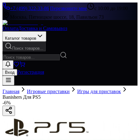
+7 (499) 322-33-86
|
Перезвоните мне
с 10:00 до 19:00
Москва, Пятницкое шоссе, 18, Павильон 73
Оплата
Доставка и Самовывоз
Каталог товаров
Поиск товаров...
Регистрация
Вход
Главная
Игровые приставки
Игры для приставок
Banishers Для PS5
-
6
%