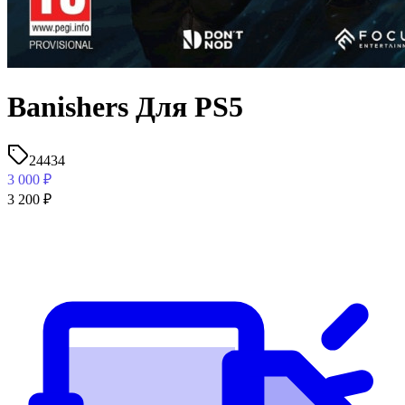
Banishers Для PS5
24434
3 000
₽
3 200
₽