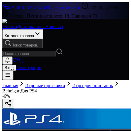
+7 (499) 322-33-86
|
Перезвоните мне
с 10:00 до 19:00
Москва, Пятницкое шоссе, 18, Павильон 73
Оплата
Доставка и Самовывоз
Каталог товаров
Поиск товаров...
Регистрация
Вход
Главная
Игровые приставки
Игры для приставок
Beholgar Для PS4
-
6
%