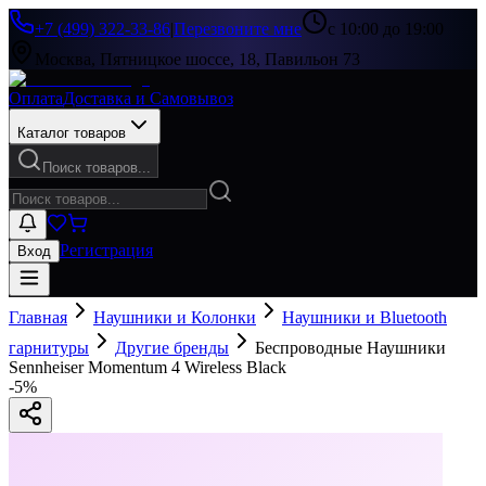
+7 (499) 322-33-86
|
Перезвоните мне
с 10:00 до 19:00
Москва, Пятницкое шоссе, 18, Павильон 73
Оплата
Доставка и Самовывоз
Каталог товаров
Поиск товаров...
Регистрация
Вход
Главная
Наушники и Колонки
Наушники и Bluetooth
гарнитуры
Другие бренды
Беспроводные Наушники
Sennheiser Momentum 4 Wireless Black
-
5
%