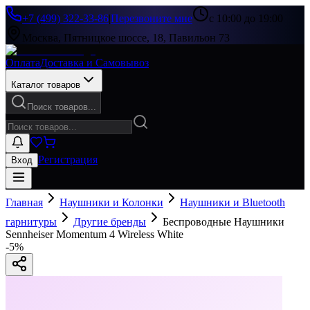
+7 (499) 322-33-86
|
Перезвоните мне
с 10:00 до 19:00
Москва, Пятницкое шоссе, 18, Павильон 73
Оплата
Доставка и Самовывоз
Каталог товаров
Поиск товаров...
Регистрация
Вход
Главная
Наушники и Колонки
Наушники и Bluetooth
гарнитуры
Другие бренды
Беспроводные Наушники
Sennheiser Momentum 4 Wireless White
-
5
%