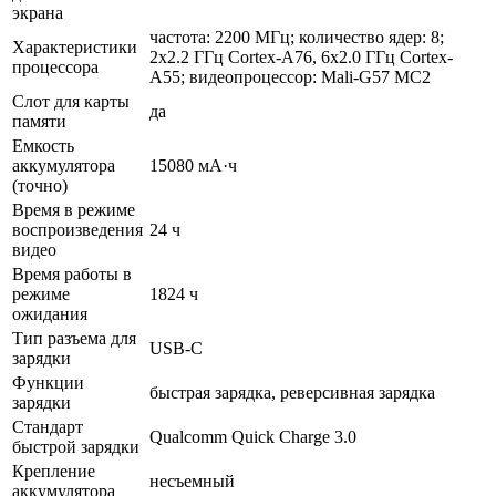
экрана
частота: 2200 МГц; количество ядер: 8;
Характеристики
2x2.2 ГГц Cortex-A76, 6x2.0 ГГц Cortex-
процессора
A55; видеопроцессор: Mali-G57 MC2
Слот для карты
да
памяти
Емкость
аккумулятора
15080 мА·ч
(точно)
Время в режиме
воспроизведения
24 ч
видео
Время работы в
режиме
1824 ч
ожидания
Тип разъема для
USB-C
зарядки
Функции
быстрая зарядка, реверсивная зарядка
зарядки
Стандарт
Qualcomm Quick Charge 3.0
быстрой зарядки
Крепление
несъемный
аккумулятора