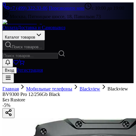
+7 (499) 322-33-86
|
Перезвоните мне
с 10:00 до 19:00
Москва, Пятницкое шоссе, 18, Павильон 73
Оплата
Доставка и Самовывоз
Каталог товаров
Поиск товаров...
Регистрация
Вход
Главная
Мобильные телефоны
Blackview
Blackview
BV9300 Pro 12/256Gb Black
Без Rustore
-
5
%