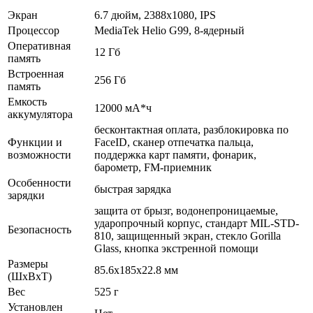
Экран
6.7 дюйм, 2388x1080, IPS
Процессор
MediaTek Helio G99, 8-ядерный
Оперативная
12 Гб
память
Встроенная
256 Гб
память
Емкость
12000 мА*ч
аккумулятора
бесконтактная оплата, разблокировка по
Функции и
FaceID, сканер отпечатка пальца,
возможности
поддержка карт памяти, фонарик,
барометр, FM-приемник
Особенности
быстрая зарядка
зарядки
защита от брызг, водонепроницаемые,
ударопрочный корпус, стандарт MIL-STD-
Безопасность
810, защищенный экран, cтекло Gorilla
Glass, кнопка экстренной помощи
Размеры
85.6x185x22.8 мм
(ШхВхТ)
Вес
525 г
Установлен