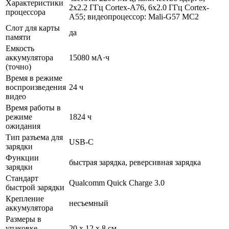
Характеристики
2x2.2 ГГц Cortex-A76, 6x2.0 ГГц Cortex-
процессора
A55; видеопроцессор: Mali-G57 MC2
Слот для карты
да
памяти
Емкость
аккумулятора
15080 мА·ч
(точно)
Время в режиме
воспроизведения
24 ч
видео
Время работы в
режиме
1824 ч
ожидания
Тип разъема для
USB-C
зарядки
Функции
быстрая зарядка, реверсивная зарядка
зарядки
Стандарт
Qualcomm Quick Charge 3.0
быстрой зарядки
Крепление
несъемный
аккумулятора
Размеры в
упаковке
20 x 12 x 8 см