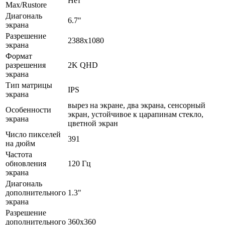
Нет
Max/Rustore
Диагональ
6.7"
экрана
Разрешение
2388x1080
экрана
Формат
разрешения
2K QHD
экрана
Тип матрицы
IPS
экрана
вырез на экране, два экрана, сенсорный
Особенности
экран, устойчивое к царапинам стекло,
экрана
цветной экран
Число пикселей
391
на дюйм
Частота
обновления
120 Гц
экрана
Диагональ
дополнительного
1.3"
экрана
Разрешение
дополнительного
360x360