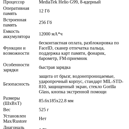
Процессор
MediaTek Helio G99, 8-ядерный
Оперативная
12 Гб
память
Встроенная
256 Гб
память
Емкость
12000 мА*ч
аккумулятора
бесконтактная оплата, разблокировка по
Функции и
FaceID, сканер отпечатка пальца,
возможности
поддержка карт памяти, фонарик,
барометр, FM-приемник
Особенности
быстрая зарядка
зарядки
защита от брызг, водонепроницаемые,
ударопрочный корпус, стандарт MIL-STD-
Безопасность
810, защищенный экран, cтекло Gorilla
Glass, кнопка экстренной помощи
Размеры
85.6x185x22.8 мм
(ШхВхТ)
Вес
525 г
Установлен
Нет
Max/Rustore
Диагональ