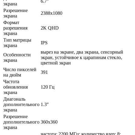
6.7"
экрана
Разрешение
2388x1080
экрана
Формат
разрешения
2K QHD
экрана
Тип матрицы
IPS
экрана
вырез на экране, два экрана, сенсорный
Особенности
экран, устойчивое к царапинам стекло,
экрана
цветной экран
Число пикселей
391
на дюйм
Частота
обновления
120 Гц
экрана
Диагональ
дополнительного
1.3"
экрана
Разрешение
дополнительного
360x360
экрана
частота: 2200 МГц; количество ядер: 8;