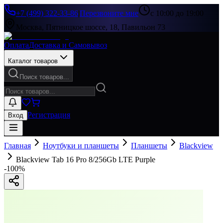
+7 (499) 322-33-86
|
Перезвоните мне
с 10:00 до 19:00
Москва, Пятницкое шоссе, 18, Павильон 73
Оплата
Доставка и Самовывоз
Каталог товаров
Поиск товаров...
Регистрация
Вход
Главная
Ноутбуки и планшеты
Планшеты
Blackview
Blackview Tab 16 Pro 8/256Gb LTE Purple
-
100
%